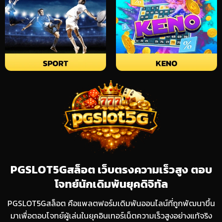
PGSLOT5Gสล็อต เว็บตรงความเร็วสูง ตอบ
โจทย์นักเดิมพันยุคดิจิทัล
PGSLOT5Gสล็อต คือแพลตฟอร์มเดิมพันออนไลน์ที่ถูกพัฒนาขึ้น
มาเพื่อตอบโจทย์ผู้เล่นในยุคอินเทอร์เน็ตความเร็วสูงอย่างแท้จริง