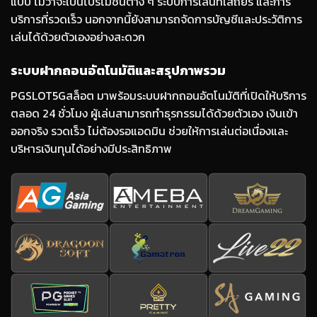
แบบ ไม่ว่าจะเป็นโปรโมชั่นต่าง ๆ ระบบการเล่นที่เสถียร และการ
บริการที่รวดเร็ว นอกจากนี้ยังสามารถจัดการบัญชีและประวัติการ
เล่นได้ด้วยตัวเองอย่างสะดวก
ระบบฝากถอนอัตโนมัติและสรุปภาพรวม
PGSLOT5Gสล็อต มาพร้อมระบบฝากถอนอัตโนมัติที่เปิดให้บริการ
ตลอด 24 ชั่วโมง ผู้เล่นสามารถทำธุรกรรมได้ด้วยตัวเอง เงินเข้า
ออกจริง รวดเร็ว ไม่ต้องรอแอดมิน ช่วยให้การเล่นต่อเนื่องและ
บริหารเงินทุนได้อย่างมีประสิทธิภาพ