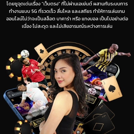
โดยชูจุดเด่นเรื่อง “เว็บตรง” ที่ไม่ผ่านเอเย่นต์ ผสานกับระบบการ
ทำงานแบบ 5G ที่รวดเร็ว ลื่นไหล และเสถียร ทำให้การเล่นเกม
ออนไลน์ไม่ว่าจะเป็นสล็อต บาคาร่า หรือ แทงบอล เป็นไปอย่างต่อ
เนื่อง ไม่สะดุด และไม่เสียอารมณ์ระหว่างการเล่น