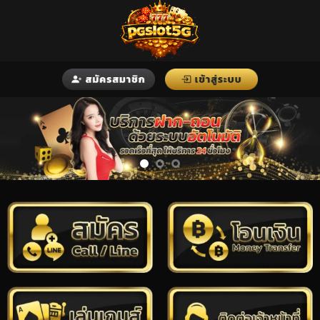
Skip
to
content